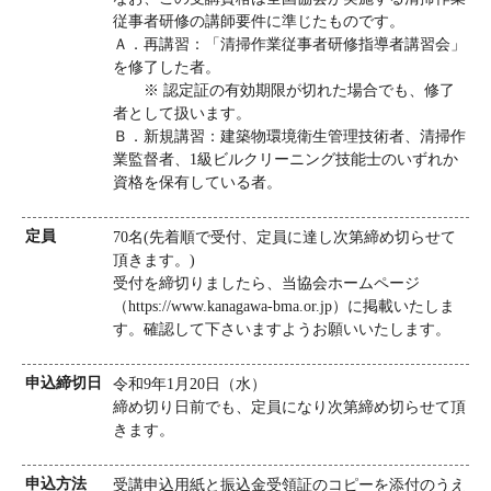
従事者研修の講師要件に準じたものです。
Ａ．再講習：「清掃作業従事者研修指導者講習会」
を修了した者。
※ 認定証の有効期限が切れた場合でも、修了
者として扱います。
Ｂ．新規講習：建築物環境衛生管理技術者、清掃作
業監督者、1級ビルクリーニング技能士のいずれか
資格を保有している者。
定員
70名(先着順で受付、定員に達し次第締め切らせて
頂きます。)
受付を締切りましたら、当協会ホームページ
（https://www.kanagawa-bma.or.jp）に掲載いたしま
す。確認して下さいますようお願いいたします。
申込締切日
令和9年1月20日（水）
締め切り日前でも、定員になり次第締め切らせて頂
きます。
申込方法
受講申込用紙と振込金受領証のコピーを添付のうえ