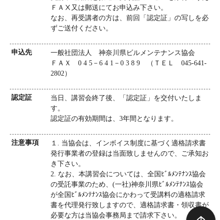
ＦＡⅩ又は郵送にてお申込み下さい。
なお、再受講者の方は、前回「認定証」の写しを必
ずご送付ください。
申込先
一般社団法人 神奈川県ビルメンテナンス協会
ＦＡＸ 0 4 5－6 4 1－0 3 8 9 （ＴＥＬ 045-641-
2802）
認定証
当日、講習会終了後、「認定証」を交付いたしま
す。
認定証の有効期間は、3年間となります。
注意事項
１. 当協会は、インボイス制度に基づく適格請求書
発行事業者の登録は当面致しませんので、ご承知お
き下さい。
2. なお、本講習会については、全国ﾋﾞﾙﾒﾝﾃﾅﾝｽ協会
の受託事業のため、(一社)神奈川県ﾋﾞﾙﾒﾝﾃﾅﾝｽ協会
が全国ﾋﾞﾙﾒﾝﾃﾅﾝｽ協会にかわって受講料の適格請求
書を代理発行致しますので、適格請求書・領収書が
必要な方は当協会事務局まで請求下さい。