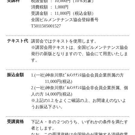
受講料
税抜金額 ： 10,000円（10％対象）
消費税額 ： 1,000円
受講金額 ： 11,000円（税込金額）
全国ビルメンテナンス協会登録番号
T5011505001527
テキスト代
講習会ではテキストを使用します。
※講習会用テキストは、全国ビルメンテナンス協会
発行の新版となりますので、協会にて用意いたしま
す。
振込金額
1.(一社)神奈川県ﾋﾞﾙﾒﾝﾃﾅﾝｽ協会会員企業所属の方
11,000円(税込)
2.(一社)神奈川県ﾋﾞﾙﾒﾝﾃﾅﾝｽ協会非会員企業所属、個
人の方 14,000円(税込)
※上記の1.2.をよくご確認の上、お間違えのないよ
うお振込下さい。
受講資格
下記Ａ・Ｂの２つのうち、いずれかの条件を満たす
者とします。
なお、この受講資格は全国協会が実施する清掃作業