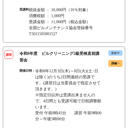
受講料
税抜金額 ： 10,000円（10％対象）
消費税額 ： 1,000円
受講金額 ： 11,000円（税込金額）
全国ビルメンテナンス協会登録番号
T5011505001527
令和8年度 ビルクリーニング2級受検直前講
募集中
講習
習会
詳細 >
開催日時：
令和8年12月3日(木)～8日(火)(土･日
は除く)のうち2日間連続の受講で
す。(講習日は当委員会で指定させて
頂きます。)
※指定日以外は受講出来ませんの
で、4日間とも受講可能で日程調整願
います。
受付 午前8時45分 講習 午前9時00
分～午後5時00分