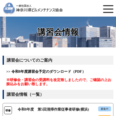
講習会情報
講習会についてのご案内
>> 令和8年度講習会予定のダウンロード（PDF）
※研修会・講習会の受講料を改定致しましたので、ご確認の上お
振込みをお願い致します。
講習会情報（一覧）
令和8年度 第5回清掃作業従事者研修(横浜)
募集中
研修