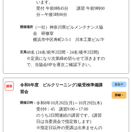
います。
受付 午前8時45分 講習 午前9時00
分～午後5時00分
開催場所
（一社）神奈川県ビルメンテナンス協
会 研修室
横浜市中区寿町2-5-1 川本工業ビル7F
定員
48名 (24名/前半2日間・24名/後半2日間)
※定員になり次第締め切らせて頂きますの
で、当協会HPを逐次ご確認下さい。
令和8年度 ビルクリーニング2級受検準備講
募集中
講習
習会
詳細 >
開催日時：
令和8年10月26日(月)～10月29日(木)
受付8：45 講習9:00～17:00
のうち2日間連続の講習です。(講習
日は当委員会で指定致します)
※指定日以外の受講は出来ませんの