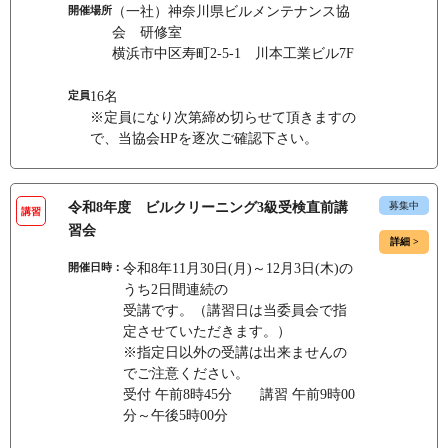
開催場所
（一社）神奈川県ビルメンテナンス協
会 研修室
横浜市中区寿町2-5-1 川本工業ビル7F
定員
16名
※定員になり次第締め切らせて頂きますの
で、当協会HPを逐次ご確認下さい。
令和8年度 ビルクリーニング3級受検直前講
募集中
講習
習会
詳細 >
開催日時：
令和8年11月30日(月)～12月3日(木)の
うち2日間連続の
受講です。（講習日は当委員会で指
定させていただきます。）
※指定日以外の受講は出来ませんの
でご注意ください。
受付 午前8時45分 講習 午前9時00
分～午後5時00分