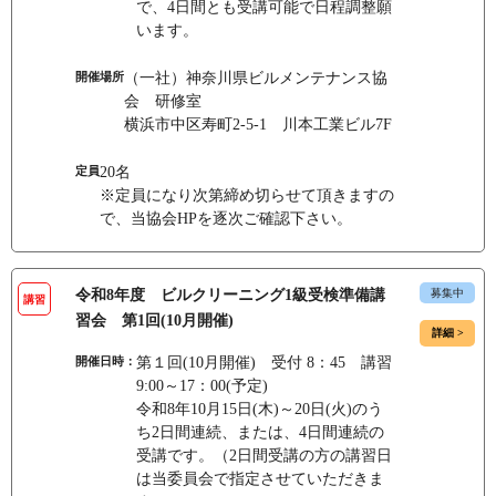
で、4日間とも受講可能で日程調整願
います。
開催場所
（一社）神奈川県ビルメンテナンス協
会 研修室
横浜市中区寿町2-5-1 川本工業ビル7F
定員
20名
※定員になり次第締め切らせて頂きますの
で、当協会HPを逐次ご確認下さい。
令和8年度 ビルクリーニング1級受検準備講
募集中
講習
習会 第1回(10月開催)
詳細 >
開催日時：
第１回(10月開催) 受付 8：45 講習
9:00～17：00(予定)
令和8年10月15日(木)～20日(火)のう
ち2日間連続、または、4日間連続の
受講です。（2日間受講の方の講習日
は当委員会で指定させていただきま