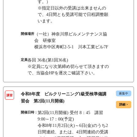
す。）
※指定日以外の受講は出来ませんの
で、4日間とも受講可能で日程調整願
います。
開催場所
（一社）神奈川県ビルメンテナンス協
会 研修室
横浜市中区寿町2-5-1 川本工業ビル7F
定員
各回 36名(第1回36名)
※定員になり次第締め切らせて頂きますの
で、当協会HPを逐次ご確認下さい。
令和8年度 ビルクリーニング1級受検準備講
募集中
講習
習会 第2回(11月開催)
詳細 >
開催日時：
第2回(11月開催) 受付 8：45 講習
9:00～17：00(予定)
令和8年11月2日(火)～6日(金)のうち2
日間連続、または、4日間連続の受講