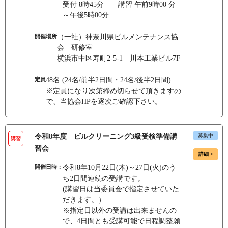
受付 8時45分 講習 午前9時00 分
～午後5時00分
開催場所
（一社）神奈川県ビルメンテナンス協
会 研修室
横浜市中区寿町2-5-1 川本工業ビル7F
定員
48名 (24名/前半2日間・24名/後半2日間)
※定員になり次第締め切らせて頂きますの
で、当協会HPを逐次ご確認下さい。
令和8年度 ビルクリーニング3級受検準備講
募集中
講習
習会
詳細 >
開催日時：
令和8年10月22日(木)～27日(火)のう
ち2日間連続の受講です。
(講習日は当委員会で指定させていた
だきます。）
※指定日以外の受講は出来ませんの
で、4日間とも受講可能で日程調整願