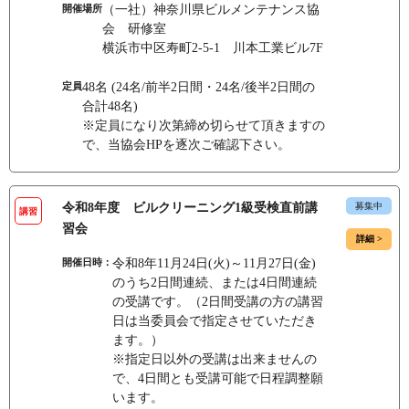
開催場所
（一社）神奈川県ビルメンテナンス協
会 研修室
横浜市中区寿町2-5-1 川本工業ビル7F
定員
48名 (24名/前半2日間・24名/後半2日間の
合計48名)
※定員になり次第締め切らせて頂きますの
で、当協会HPを逐次ご確認下さい。
令和8年度 ビルクリーニング1級受検直前講
募集中
講習
習会
詳細 >
開催日時：
令和8年11月24日(火)～11月27日(金)
のうち2日間連続、または4日間連続
の受講です。（2日間受講の方の講習
日は当委員会で指定させていただき
ます。）
※指定日以外の受講は出来ませんの
で、4日間とも受講可能で日程調整願
います。