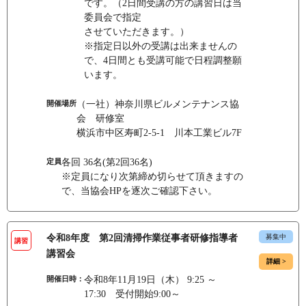
です。（2日間受講の方の講習日は当
委員会で指定
させていただきます。）
※指定日以外の受講は出来ませんの
で、4日間とも受講可能で日程調整願
います。
開催場所
（一社）神奈川県ビルメンテナンス協
会 研修室
横浜市中区寿町2-5-1 川本工業ビル7F
定員
各回 36名(第2回36名)
※定員になり次第締め切らせて頂きますの
で、当協会HPを逐次ご確認下さい。
令和8年度 第2回清掃作業従事者研修指導者
募集中
講習
講習会
詳細 >
開催日時：
令和8年11月19日（木） 9:25 ～
17:30 受付開始9:00～