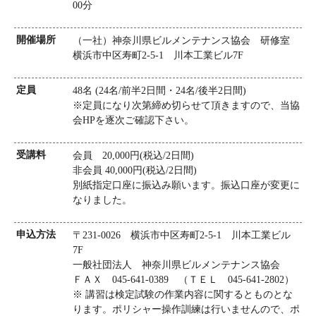
00分
開催場所
（一社）神奈川県ビルメンテナンス協会 研修室
横浜市中区寿町2-5-1 川本工業ビル7F
定員
48名 (24名/前半2日間・24名/後半2日間)
※定員になり次第締め切らせて頂きますので、当協
会HPを逐次ご確認下さい。
受講料
会員 20,000円(税込/2日間)
非会員 40,000円(税込/2日間)
別紙指定口座に振込み願います。振込口座が変更に
なりました。
申込方法
〒231-0026 横浜市中区寿町2-5-1 川本工業ビル
7F
一般社団法人 神奈川県ビルメンテナンス協会
ＦＡＸ 045-641-0389 （ＴＥＬ 045-641-2802）
※ 講習は検定試験の作業内容に関するとものとな
ります。ポリシャー操作訓練は行いませんので、ポ